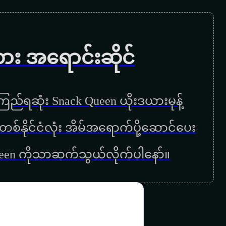
အက်ဆစ်လိုအမုန်းများ
အပေါ်ထပ်နဲ့ အောက်ထပ်
ကား အရောင်းဆိုင်
ဇာတ်လမ်း
တစ်ခါကလို
ည်ရဆုံး Snack Queen ယိုးဒယားမုန့်
ဒဏ်ရာရထား
ြန်မာတစ်နိုင်ငံလုံး အိမ်အရောက်ပို့ဆောင်ပေး
အသည်းကွဲ ရေဒီယို
ueen ကိုသာဆက်သွယ်လိုက်ပါနော်။
နင်ငါ့ကိုအမြဲလာအပြစ်ရှာ
မှားတဲ့ဖက်မှာ