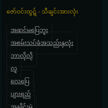
‌ဇော်ဝင်းထွဋ် - သီချင်းအားလုံး
အဆင်မပြေဘူး
အစမ်းသပ်ခံအသည်းနှလုံး
ဘာလိုလို
လူ
လေပြေ
ပျားရည်
အနှိူင်းမဲ့