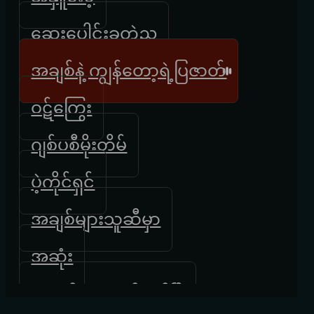
ဆေးပေါင်းခတဲည
အချစ်နဲ့ ကျွန်တော့ရဲ့ပြဇာတ်
ဝဋ်ကြွေး
ဂျစ်ပစီမိုးတိမ်
ပဲ့ကိုင်ရှင်
အချစ်များသူဆီမှာ
အဆုံး
အရည်တွေပျော်ကုန်ပြီ