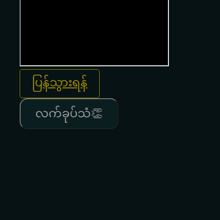
ပြန်သွားရန်
လက်ခုပ်သံ👏