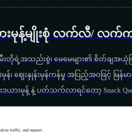
ားမုန့်မျိုးစုံ လက်လီ/ လက်
ီးတိုရဲ့အသည်းစွဲ၊ မေမေများ၏ စိတ်ချအယုံကြ
္စည်းမှန်၊ ‌ဈေးနှုန်းမှန်ကန်မှု အပြည့်အဝဖြင့် မ
းဒယားမုန့် နဲ့ ပတ်သက်လာရင်တော့ Snack Q
lyze traffic, and support