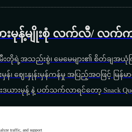
ားမုန့်မျိုးစုံ လက်လီ/ လက်
ီးတိုရဲ့အသည်းစွဲ၊ မေမေများ၏ စိတ်ချအယုံကြ
္စည်းမှန်၊ ‌ဈေးနှုန်းမှန်ကန်မှု အပြည့်အဝဖြင့် မ
းဒယားမုန့် နဲ့ ပတ်သက်လာရင်တော့ Snack Q
lyze traffic, and support