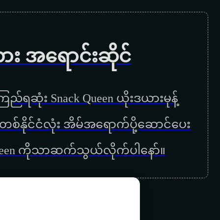
ကား အရောင်းဆိုင်
ည်ရဆုံး Snack Queen ယိုးဒယားမုန့်
ြန်မာတစ်နိုင်ငံလုံး အိမ်အရောက်ပို့ဆောင်ပေး
ueen ကိုသာဆက်သွယ်လိုက်ပါနော်။