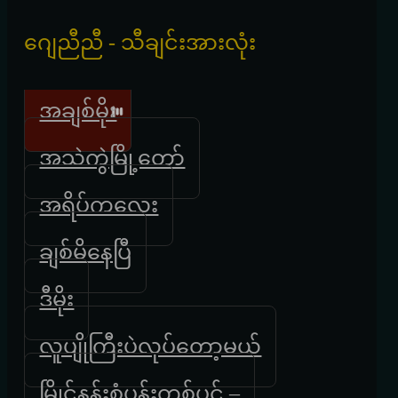
ဂျေညီညီ - သီချင်းအားလုံး
အချစ်မိုး
အသဲကွဲမြို့တော်
အရိပ်ကလေး
ချစ်မိနေပြီ
ဒီမိုး
လူပျိုကြီးပဲလုပ်တော့မယ်
မြိုင်နန်းစံပန်းတစ်ပွင့် –