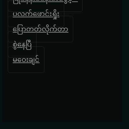
ပလက်ဖောင်းရှိုး
ပြောတတ်လိုက်တာ
စွဲနေပြီ
မဝေးချင်