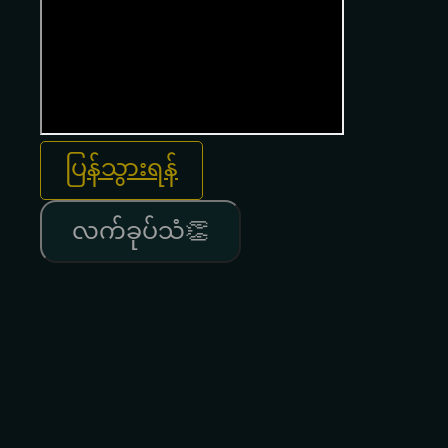
ပြန်သွားရန်
လက်ခုပ်သံ👏