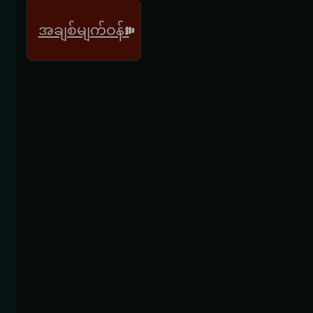
အချစ်မျက်ဝန်း