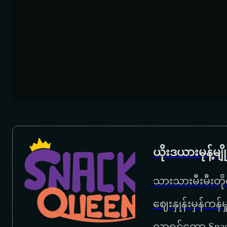
ယိုးဒယားမုန့်မ
သားသားမီးမီးတိုရ
‌ဈေးနှုန်းမှန်ကန
လာရင်တော့ Snac