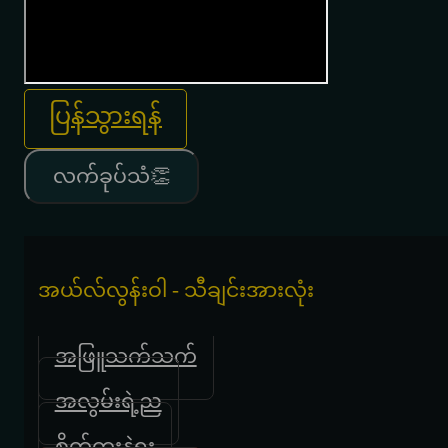
ပြန်သွားရန်
လက်ခုပ်သံ👏
အယ်လ်လွန်းဝါ - သီချင်းအားလုံး
အဖြူသက်သက်
အလွမ်းရဲ့ည
စိတ်ကူးနဲ့ရူး