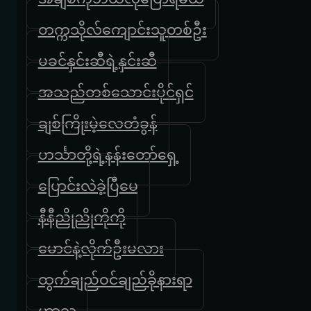
တက္ကသိုလ်ကျောင်းသူတစ်ဦး
မခင်နှင်းဆီရဲ့နှင်းဆီ
အသည်တစ်သောင်းပိုင်ရှင်
ချစ်ကြိုးမဲ့လေတံခွန်
ဟင်္သာတို့ရဲ့နန်းတော်ရှေ့
ပြောင်းလဲခဲ့ပြီ‌မေ
နီနီညိုညိုကိုကို
မောင်နဲ့လိုက်ဦးမလား
ထွက်ချည်ဝင်ချည်ခိုနားရာ
ဟာသ