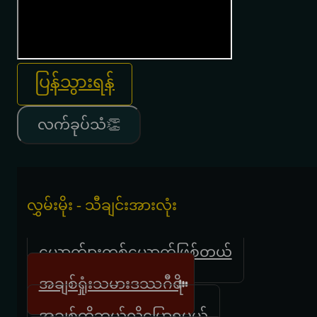
ပြန်သွားရန်
လက်ခုပ်သံ👏
လွှမ်းမိုး - သီချင်းအားလုံး
ယောက်ျားတစ်ယောက်ဖြစ်တယ်
အချစ်ရှုံးသမားဒဿဂီရိ
အချစ်ကိုဘယ်လိုပြောရမယ်