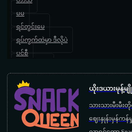
မမ
ရင်တွင်းမေ
ရပ်ကွက်ထဲမှာ ဒီလိုပဲ
ပင်စီ
ယုံရခက်ခက်
မအေးကိုချစ်လို့ပါ
ယိုးဒယားမုန့်မ
အဖေ
သားသားမီးမီးတိုရ
ကိုပေါ
‌ဈေးနှုန်းမှန်ကန
ကြယ်ကြွေညတိုင်းဆုတောင်းမယ်
လာရင်တော့ Snac