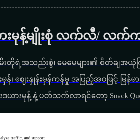
ားမုန့်မျိုးစုံ လက်လီ/ လက်
ီးတိုရဲ့အသည်းစွဲ၊ မေမေများ၏ စိတ်ချအယုံကြ
္စည်းမှန်၊ ‌ဈေးနှုန်းမှန်ကန်မှု အပြည့်အဝဖြင့် မ
းဒယားမုန့် နဲ့ ပတ်သက်လာရင်တော့ Snack Q
lyze traffic, and support