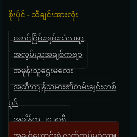
စိုးပိုင် - သီချင်းအားလုံး
မောင်ငြိမ်းချမ်းသံသရာ
အလွမ်းညအချစ်ကဗျာ
အမုန်းသူဌေးမလေး
အထီးကျန်သမား၏တမ်းချင်းတစ်
ပုဒ်
အချိန်က ၂၄ နာရီ
အချစ်ဟောင်းရဲ့လက်ထပ်မင်္ဂလာ