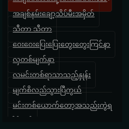
အချစ်နမ်းချော့သိပ်မီးအမှိတ်
သီတာ သီတာ
ဝေးဝေးပြေးပြေးတွေးတွေးကြင်နာ
လှတစ်မျက်နှာ
လမင်းတစ်ရာသာသည့်နှုန်း
မျက်စိလည်သွားပြီကွယ်
မင်းတစ်ယောက်တော့အသည်းကွဲရ
လိမ့်မယ်