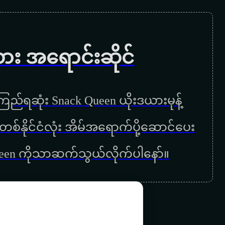
ပန်လှည့်တော့ချစ်ဦးငယ်
နေရာတိုင်းမှာသူ့မျက်နှာ
ကား အရောင်းဆိုင်
နားရွက်ဆွဲ၍ထိုင်ထလုပ်ပြပါ
တစ်နေ့တော့ဖြစ်လာမှာပါ
ည်ရဆုံး Snack Queen ယိုးဒယားမုန့်
ညမွှေးပန်း
ြန်မာတစ်နိုင်ငံလုံး အိမ်အရောက်ပို့ဆောင်ပေး
ဆူးခင်းလမ်း
ueen ကိုသာဆက်သွယ်လိုက်ပါနော်။
စိမ်းတယ်လို့မှတ်မှာလား
ချစ်စိတ်တဝေဝေ