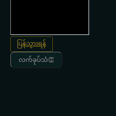
ပြန်သွားရန်
လက်ခုပ်သံ👏