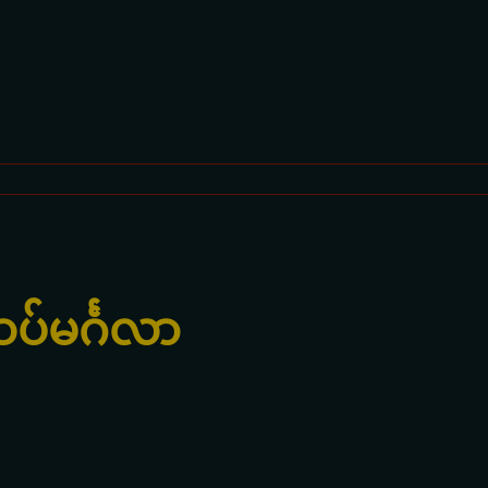
်မင်္ဂလာ