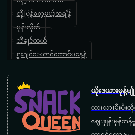
တို့ပြန်တွေ့မယ့်အချိန်
မုန်းလိုက်
သိချင်တယ်
ရူးချင်‌ေယာင်ဆောင်မနေနဲ့
လိပ်ပြာ
မာယာ
ယိုးဒယားမုန့်မ
အသစ်
သားသားမီးမီးတိုရ
မင်းမှမင်း
‌ဈေးနှုန်းမှန်ကန
ညရဲ့ဆူး
လာရင်တော့ Snac