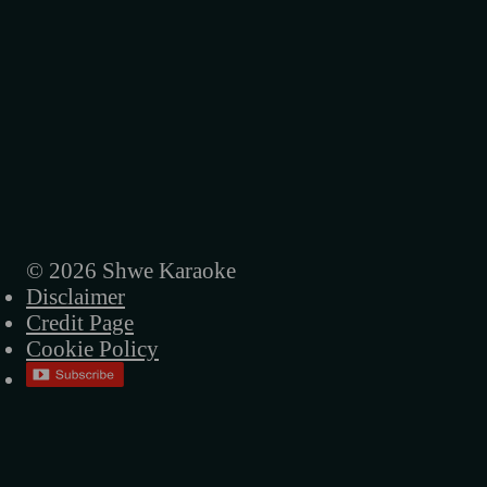
ညနေကြယ်
ည
သတ္တိမရှိတော့ဘူး
အိပ်မက်ကဗျာ
လေလွင့်လူ
မရေရာဘူး
© 2026 Shwe Karaoke
Disclaimer
ထားခဲ့ဦး
Credit Page
ရင်ဆိုင်မယ်
Cookie Policy
အိပ်မက်ရထား
မင်းမှမင်း