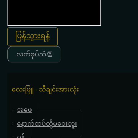
ပြန်သွားရန်
လက်ခုပ်သံ👏
လေးဖြူ - သီချင်းအားလုံး
အဖေ
နောက်ထပ်တို့မဝေးဘူး
မှန်