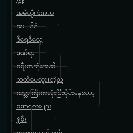
အမဲလိုက်အက
အပယ်ခံ
ဒီရေဒီလှေ
ဒဏ်ရာ
ခရီးအဆုံးအထိ
သတိမေ့သွားတဲ့ည
ကမ္ဘာကြီးကလုံးပြီးဝိုင်းနေတော့
ခဏလေးများ
ဖွဲမီး
ရှေ့ကကောင်းကင်