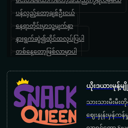
ပန်လှည့်တော့ချစ်ဦးငယ်
နေရာတိုင်းမှာသူ့မျက်နှာ
နားရွက်ဆွဲ၍ထိုင်ထလုပ်ပြပါ
တစ်နေ့တော့ဖြစ်လာမှာပါ
ညမွှေးပန်း
ဆူးခင်းလမ်း
ယိုးဒယားမုန့်မ
စိမ်းတယ်လို့မှတ်မှာလား
သားသားမီးမီးတိုရ
ချစ်စိတ်တဝေဝေ
‌ဈေးနှုန်းမှန်ကန
လာရင်တော့ Snac