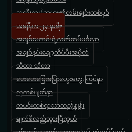
အထီးကျန်သမား၏တမ်းချင်းတစ်ပုဒ်
အချိန်က ၂၄ နာရီ
အချစ်ဟောင်းရဲ့လက်ထပ်မင်္ဂလာ
အချစ်နမ်းချော့သိပ်မီးအမှိတ်
သီတာ သီတာ
ဝေးဝေးပြေးပြေးတွေးတွေးကြင်နာ
လှတစ်မျက်နှာ
လမင်းတစ်ရာသာသည့်နှုန်း
မျက်စိလည်သွားပြီကွယ်
မင်းတစ်ယောက်တော့အသည်းကွဲရလိမ့်မယ်