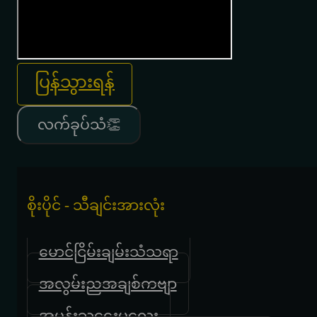
ပြန်သွားရန်
လက်ခုပ်သံ👏
စိုးပိုင် - သီချင်းအားလုံး
မောင်ငြိမ်းချမ်းသံသရာ
အလွမ်းညအချစ်ကဗျာ
အမုန်းသူဌေးမလေး