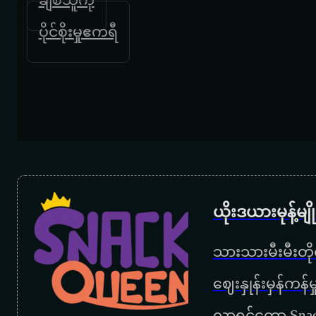
ပိုင်စိုးမှုဧကရီ
ယိုးဒယားမုန့်မ
သားသားမီးမီးတိုရ
‌ဈေးနှုန်းမှန်ကန
လာရင်တော့ Snac