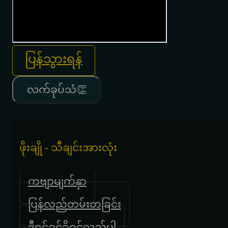
ပြန်သွားရန်
လက်ခုပ်သံ👏
ဖိုးချို - သီချင်းအားလုံး
ကဗျာမျက်နှာ
ပြန်လည်တမ်းတခြင်း
ဒီရင်ခွင်ခိုဝင်လှည့်ပါ