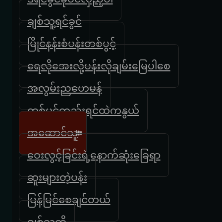
ချစ်သူ့ရင်ခွင်
မြိုင်နန်းစံပန်းတစ်ပွင့်
ရေလိုအေးလို့ပန်းလိုချမ်းမြေပါစေ
အလွမ်းညဟေမန်
တစ်ပင်တည်းရင်ထဲကနွယ်
အဆောင်သူ
ဝေးလွင့်ခြင်းရဲ့နောက်ဆုံးခြေရာ
ဆူးများတဲ့ပန်း
ပြန်မြင်စေချင်တယ်
ချစ်သူကို