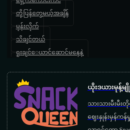
တို့ပြန်တွေ့မယ့်အချိန်
မုန်းလိုက်
သိချင်တယ်
ရူးချင်‌ေယာင်ဆောင်မနေနဲ့
လိပ်ပြာ
မာယာ
ယိုးဒယားမုန့်မ
အသစ်
သားသားမီးမီးတိုရ
မင်းမှမင်း
‌ဈေးနှုန်းမှန်ကန
ညရဲ့ဆူး
လာရင်တော့ Snac