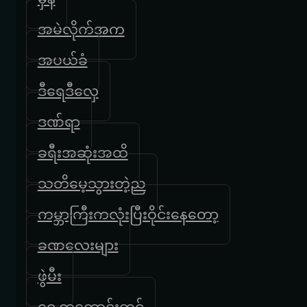
အမဲလိုက်အက
အပယ်ခံ
ဒီရေဒီလှေ
ဒဏ်ရာ
ခရီးအဆုံးအထိ
သတိမေ့သွားတဲ့ည
ကမ္ဘာကြီးကလုံးပြီးဝိုင်းနေတော့
ခဏလေးများ
ဖွဲမီး
ရှေ့ကကောင်းကင်