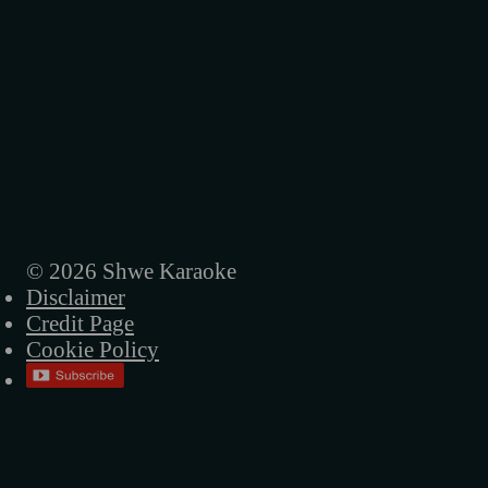
ညနေကြယ်
ည
သတ္တိမရှိတော့ဘူး
အိပ်မက်ကဗျာ
လေလွင့်လူ
မရေရာဘူး
© 2026 Shwe Karaoke
Disclaimer
ထားခဲ့ဦး
Credit Page
ရင်ဆိုင်မယ်
Cookie Policy
အိပ်မက်ရထား
မင်းမှမင်း