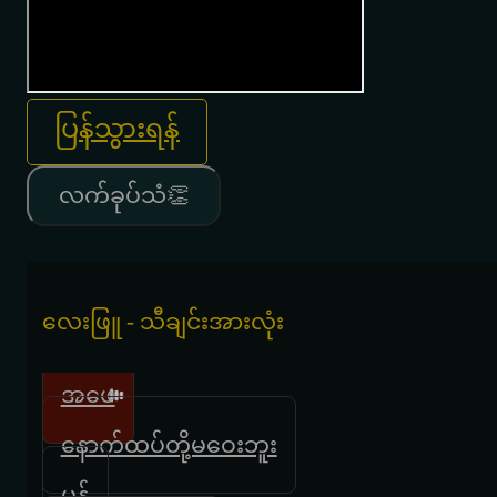
ပြန်သွားရန်
လက်ခုပ်သံ👏
လေးဖြူ - သီချင်းအားလုံး
အဖေ
နောက်ထပ်တို့မဝေးဘူး
မှန်