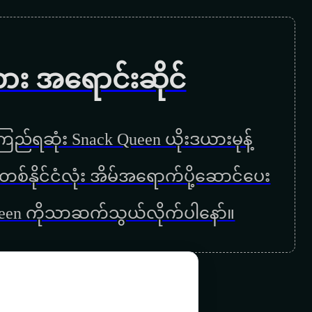
လွမ်းရယ်မပြေ
မနက်ခင်းတစ်ခုမှာ
ကား အရောင်းဆိုင်
မင်းကလေးမှာနှာခေါင်းမရှိရင်
ဘာမှမသိချင်သောညများ
ည်ရဆုံး Snack Queen ယိုးဒယားမုန့်
ဖြူစင်သူများသို့
ြန်မာတစ်နိုင်ငံလုံး အိမ်အရောက်ပို့ဆောင်ပေး
ပြိုမှာလေလားမိုးကောင်းကင်
ueen ကိုသာဆက်သွယ်လိုက်ပါနော်။
နောင်တတွေအကြောင်း
ဒီဇင်ဘာည
တစ်ယောက်တည်းလမ်းများ