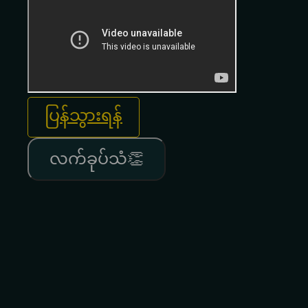
ပြန်သွားရန်
လက်ခုပ်သံ👏