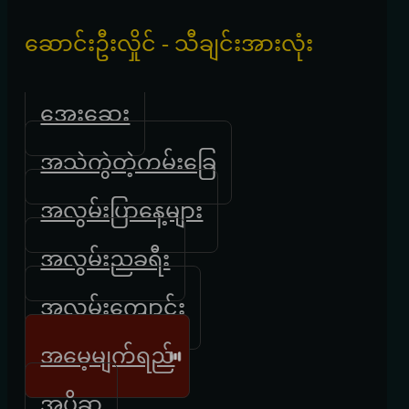
ဆောင်းဦးလှိုင် - သီချင်းအားလုံး
အေးဆေး
အသဲကွဲတဲ့ကမ်းခြေ
အလွမ်းပြာနေ့များ
အလွမ်းညခရီး
အလွမ်းကျောင်း
အမေ့မျက်ရည်
အပိုဆု