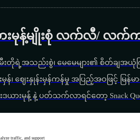
ားမုန့်မျိုးစုံ လက်လီ/ လက်
ီးတိုရဲ့အသည်းစွဲ၊ မေမေများ၏ စိတ်ချအယုံကြ
္စည်းမှန်၊ ‌ဈေးနှုန်းမှန်ကန်မှု အပြည့်အဝဖြင့် မ
းဒယားမုန့် နဲ့ ပတ်သက်လာရင်တော့ Snack Q
lyze traffic, and support