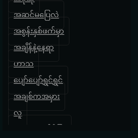
အဆင်မပြေလဲ
အစွန်းနှစ်ဖက်မှာ
အချိန်နဲ့နေရာ
ဟာသ
ပျော်ပျော်ရွှင်ရွှင်
အချစ်ကအမှား
လူ
လေထဲကလိပ်ပြာ