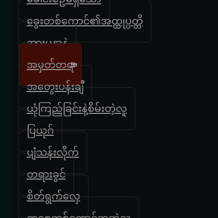
ခွေးတစ်ကောင်၏အထ္ထုပ္ပတ္တိ
အားမနာနဲ့
အမှတ်တရ
အတွေးပန်းချီ
ယုံကြည်ခြင်းနဲ့စိမ်းတဲ့လူ
ပြယုဂ်
ပျံသန်းလိုက်
တရားခွင်
စိတ်ရွက်လှေ
တစ္ဆေတစ်ကောင်ကတဲ့ည