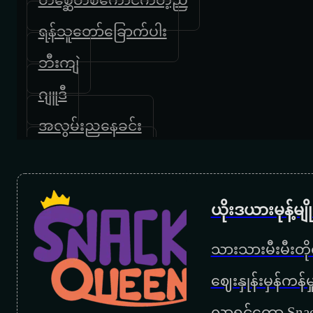
ရန်သူတော်ခြောက်ပါး
ဘီးကျဲ
ဂျူဒီ
အလွမ်းညနေခင်း
အသည်းဖျက်မဲ့မိုး
လိုသလိုသုံး
ယိုးဒယားမုန့်မ
ပြည့်တန်ဆာ
သားသားမီးမီးတိုရ
‌ဈေးနှုန်းမှန်ကန
လာရင်တော့ Snac