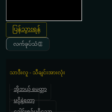
ပြန်သွားရန်
လက်ခုပ်သံ👏
သာဒီးလူ - သီချင်းအားလုံး
အိုဘယ့် မေတ္တာ
မငိုနဲ့တော့
ခေါင်းစဥ်မရှိသော