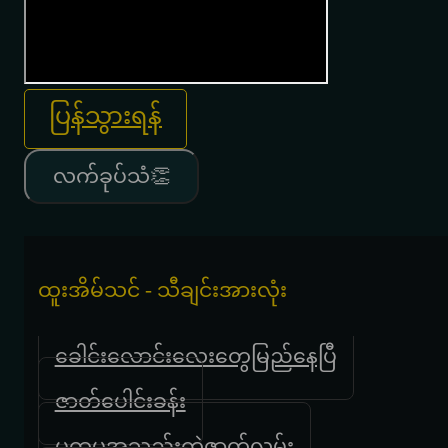
ပြန်သွားရန်
လက်ခုပ်သံ👏
ထူးအိမ်သင် - သီချင်းအားလုံး
ခေါင်းလောင်းလေးတွေမြည်နေပြီ
ဇာတ်ပေါင်းခန်း
ပထမအသည်းကွဲဇာတ်လမ်း