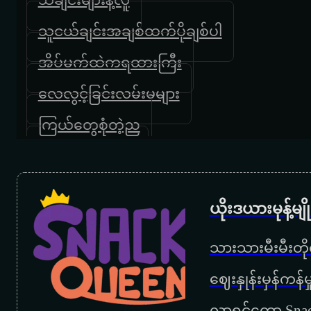
သူငယ်ချင်းအချစ်ထက်ပိုချစ်ပါ
အိပ်မက်ထဲကရထားကြီး
လေလွင့်ခြင်းလမ်းမများ
ကြယ်တွေစုံတဲ့ည
ကျေးဇူးပါမေမေ
အမေ့အိမ်
ယိုးဒယားမုန့်မ
မေမေ
သားသားမီးမီးတိုရ
ကြွေးဟောင်းဆပ်ခွင့်ပြုပါ
‌ဈေးနှုန်းမှန်ကန
အမေ့အေးရိပ်
လာရင်တော့ Snac