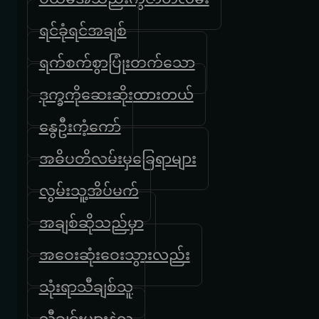
ရင်ခုံရင်အချစ်
ရက်စက်စွာပြုံးတက်သော
ဒုက္ခကိုဆေးဆိုးထားတယ်
နွေဦးကံ့ကော်
အဓိပတိလမ်းမှခြေရာများ
လွမ်းသူ့အိပ်မက်
အချစ်ဆိုသည်မှာ
အဝေးဆုံးဝေးသွားလည်း
သုံးရာသီချစ်သူ
သီချင်းများနဲ့လူ