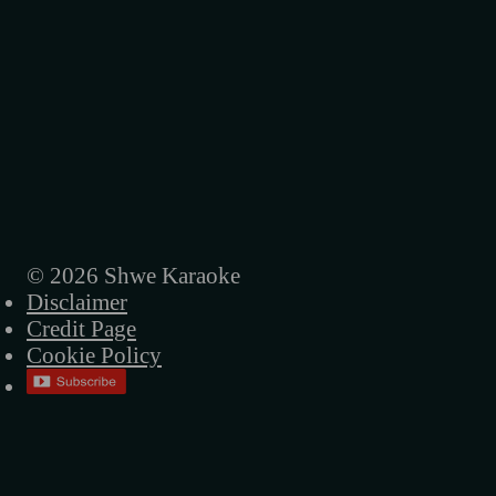
အစိမ်းရောင်တံခါးများ
အမေ့ရဲ့ဒုက္ခအိုးလေး
အခါလွန်တဲ့မိုး
ရူးရူးမိုက်မိုက်
ပြန်မလာတော့ဘူးကွယ်
ညပုံပြင်
© 2026 Shwe Karaoke
Disclaimer
နာရီတွေရပ်တဲ့ည
Credit Page
မဟာဝီရ ဗုဒ္ဓ
Cookie Policy
လမ်းပျောက်တဲ့သား
အဝေးဆုံးဝေးသွားလဲ