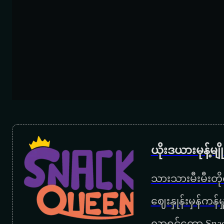
ယိုးဒယားမုန့်မ
သားသားမီးမီးတိုရ
‌ဈေးနှုန်းမှန်ကန
လာရင်တော့ Snac