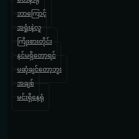
ဘာကြောင့်
အရှုံးနဲ့လူ
ကြိုးစားတိုင်း
နင်မရှိတော့ရင်
မဆုံချင်တော့ဘူး
အချစ်
မင်းရှိနေရုံ