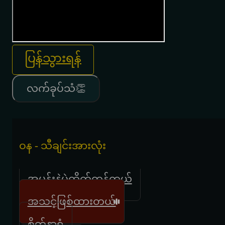
ပြန်သွားရန်
လက်ခုပ်သံ👏
ဝန - သီချင်းအားလုံး
အမုန်းနဲ့ပဲထိုက်တန်တယ်
အသင့်ဖြစ်ထားတယ်
စိတ်နာရုံ