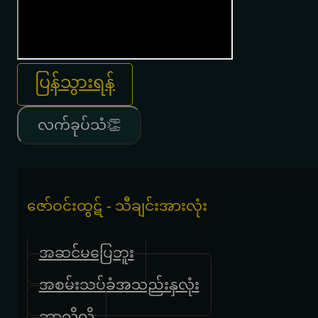
ပြန်သွားရန်
လက်ခုပ်သံ👏
‌ဇော်ဝင်းထွဋ် - သီချင်းအားလုံး
အဆင်မပြေဘူး
အစမ်းသပ်ခံအသည်းနှလုံး
ဘာလိုလို