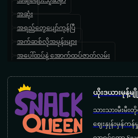
အဆုံး
အရည်တွေပျော်ကုန်ပြီ
အက်ဆစ်လိုအမုန်းများ
အပေါ်ထပ်နဲ့ အောက်ထပ်ဇာတ်လမ်း
တစ်ခါကလို
ဒဏ်ရာရထား
ယိုးဒယားမုန့်မ
အသည်းကွဲ ရေဒီယို
သားသားမီးမီးတိုရ
နင်ငါ့ကိုအမြဲလာအပြစ်ရှာ
‌ဈေးနှုန်းမှန်ကန
မှားတဲ့ဖက်မှာ
လာရင်တော့ Snac