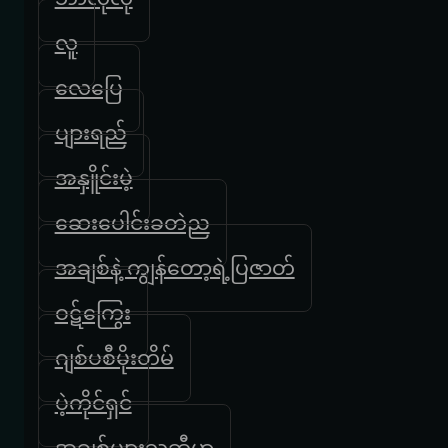
လူ
လေပြေ
ပျားရည်
အနှိူင်းမဲ့
ဆေးပေါင်းခတဲည
အချစ်နဲ့ ကျွန်တော့ရဲ့ပြဇာတ်
ဝဋ်ကြွေး
ဂျစ်ပစီမိုးတိမ်
ပဲ့ကိုင်ရှင်
အချစ်များသူဆီမှာ