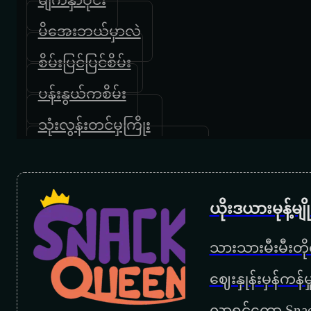
မိအေးဘယ်မှာလဲ
စိမ်းပြင်ပြင်စိမ်း
ပန်းနွယ်ကစိမ်း
သုံးလွန်းတင်မှကြိုး
နှမလက်လျှော့နေလေတော့
လောကဓမ္မတာ
ယိုးဒယားမုန့်မ
လေးဆယ်ကျော်အချစ်
သားသားမီးမီးတိုရ
မြသီတာအကြိုထောက်ပေမယ့်
‌ဈေးနှုန်းမှန်ကန
ချစ်သည်းဘယ်ခါရှိပါ့မလဲ
လာရင်တော့ Snac