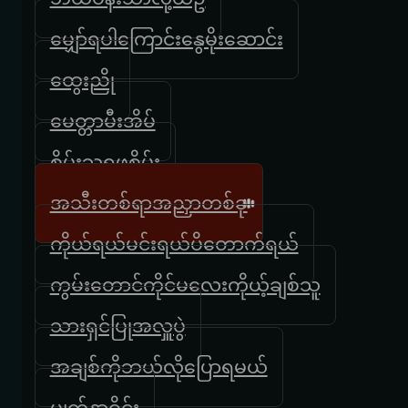
မျှော်ရပါကြောင်းနွေမိုးဆောင်း
ထွေးညို
မေတ္တာမီးအိမ်
စိမ်းသရဖူစိမ်း
အသီးတစ်ရာအညှာတစ်ခု
ကိုယ်ရယ်မင်းရယ်ပိတောက်ရယ်
ကွမ်းတောင်ကိုင်မလေးကိုယ့်ချစ်သူ
သားရှင်ပြုအလှူပွဲ
အချစ်ကိုဘယ်လိုပြောရမယ်
မျက်နှာဝိုင်း