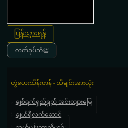
ပြန်သွားရန်
လက်ခုပ်သံ👏
တွံတေးသိန်းတန် - သီချင်းအားလုံး
ချစ်ရက်ရှည်ရှည် အင်းလျားမြေ
ချယ်ရီလက်ဆောင်
ဘယ်ပန်းသာလို့ယဥ်