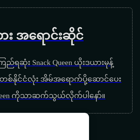
ကား အရောင်းဆိုင်
ည်ရဆုံး Snack Queen ယိုးဒယားမုန့်
ြန်မာတစ်နိုင်ငံလုံး အိမ်အရောက်ပို့ဆောင်ပေး
ueen ကိုသာဆက်သွယ်လိုက်ပါနော်။