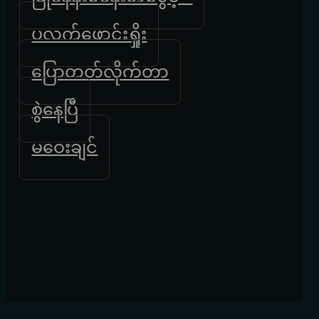
ပလက်ဖောင်းရှိုး
ပြောတတ်လိုက်တာ
စွဲနေပြီ
မဝေးချင်