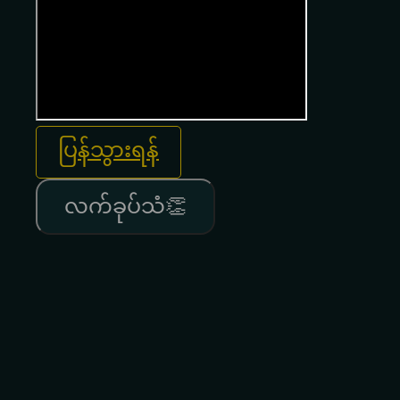
ပြန်သွားရန်
လက်ခုပ်သံ👏