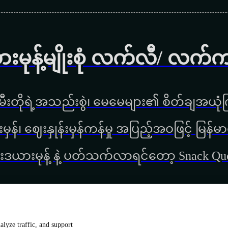
ားမုန့်မျိုးစုံ လက်လီ/ လက်
ီးတိုရဲ့အသည်းစွဲ၊ မေမေများ၏ စိတ်ချအယုံကြ
္စည်းမှန်၊ ‌ဈေးနှုန်းမှန်ကန်မှု အပြည့်အဝဖြင့် မ
းဒယားမုန့် နဲ့ ပတ်သက်လာရင်တော့ Snack Q
lyze traffic, and support