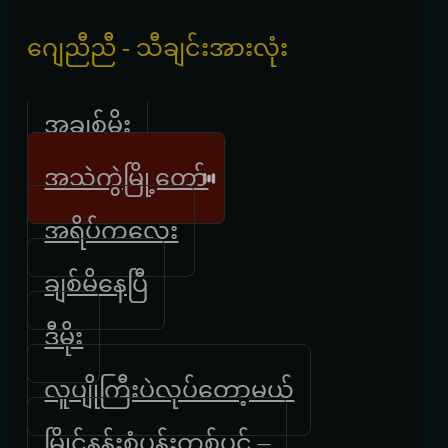
ဂျေညီညီ - သီချင်းအားလုံး
အချစ်မိုး
အသဲကွဲမြို့တော်
အရိပ်ကလေး
ချစ်မိနေပြီ
ဒီမိုး
လူပျိုကြီးပဲလုပ်တော့မယ်
မြိုင်နန်းစံပန်းတစ်ပွင့် –