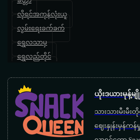
လိုရင်အကုန်လုံးယူ
လွမ်းရေးခက်ခက်
ရွှေလသာမှ
ရွှေလည်တိုင်
မကျေနပ်ဘူး
ဘယ်သူမှမကောင်းဘူး
ယိုးဒယားမုန့်မ
ဖိုးသာထူး
သားသားမီးမီးတိုရ
နေရာဟောင်းမှာ
‌ဈေးနှုန်းမှန်ကန
နေမွန်းမတည့်ခင်
လာရင်တော့ Snac