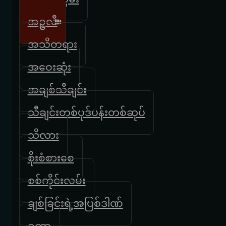
အဥ္ဇလီ
အသိတရား
အဝေးဆုံး
အချစ်သီချင်း
သီချင်းတစ်ပုဒ်ပန်းတစ်ဆုပ်
သိလား
စိုးစံစားစေ
စစ်ကိုင်းလမ်း
ချစ်ခြင်းရဲ့အပြစ်ဒါဏ်
ခတ္တာ