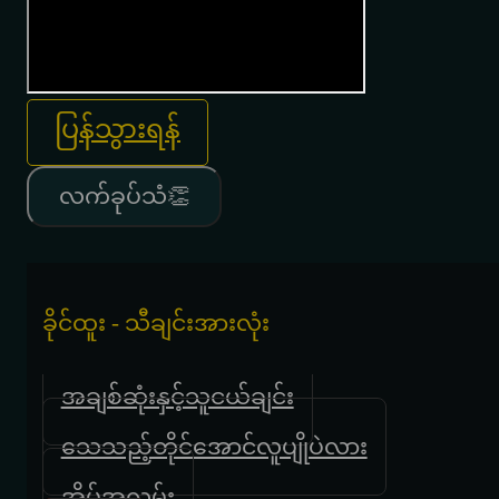
ပြန်သွားရန်
လက်ခုပ်သံ👏
ခိုင်ထူး - သီချင်းအားလုံး
အချစ်ဆုံးနှင့်သူငယ်ချင်း
သေသည့်တိုင်အောင်လူပျိုပဲလား
အိမ်အလွမ်း