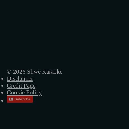
နွေအလှ (ဇော်ဝမ်း)
နွေလယ်မိုး (ရင်ဂို)
နှုတ်ခွန်းဆက် (ရင်ဂို)
နှစ်သစ်ချစ်ဦး (ဇော်ဝမ်း)
ကမယ်ဆိုတီးပါမယ် (ရင်ဂို)
အလှသင်္ကြန် (ဇော်ဝမ်း)
© 2026 Shwe Karaoke
Disclaimer
သင်္ကြန်မိုးရေတန်ခူးလေ (ရင်ဂို)
Credit Page
ရေနန်းဗိမာန် (ရင်ဂို)
Cookie Policy
ညိုမြ (ဇော်ဝမ်း)
ရေပက်ခံမယ် (ဇော်ဝမ်း)