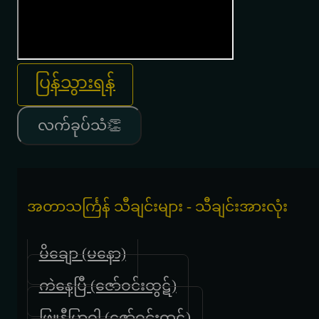
ပြန်သွားရန်
လက်ခုပ်သံ👏
အတာသင်္ကြန် သီချင်းများ - သီချင်းအားလုံး
မိချော (မနော)
ကဲနေပြီ (ဇော်ဝင်းထွဋ်)
ဖြူနီပြာဝါ (ဇော်ဝင်းထွဋ်)