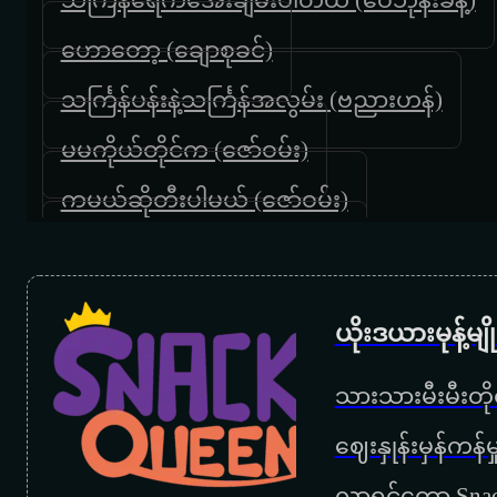
ဟောတော့ (ချောစုခင်)
သင်္ကြန်ပန်းနဲ့သင်္ကြန်အလွမ်း (ဗညားဟန်)
မမကိုယ်တိုင်က (ဇော်ဝမ်း)
ကမယ်ဆိုတီးပါမယ် (ဇော်ဝမ်း)
ညှင်းသွဲ့သွဲ့လေပြည် (ဇော်ဝမ်း)
ကဲနေပြီ (ဇော်ဝင်းထွဋ်)
ယိုးဒယားမုန့်မ
မန်းတောင်ရိပ်ခို (ရင်ဂို)
သားသားမီးမီးတိုရ
ကျီစားတာလား (မိုးမင်း)
‌ဈေးနှုန်းမှန်ကန
ပန်းမျိုးတစ်ရာ (ဘိုဘို)
လာရင်တော့ Snac