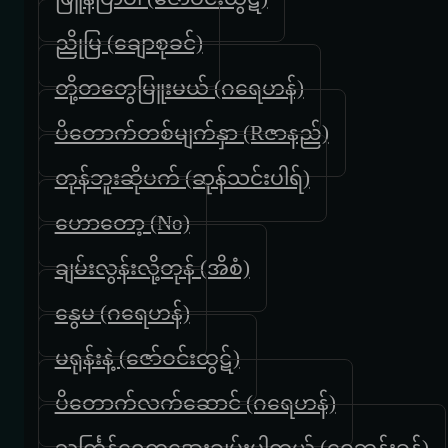
ညိုမြ (ချောစုခင်)
တို့တတွေမြူးမယ် (ဂရေဟန်)
ပိတောက်တစ်မျက်နှာ (Rဇာနည်)
တုန်ဘူးဆိုပက် (ဆုန်သင်းပါရ်)
ဟောတော့ (No)
ချမ်းလွန်းလို့တုန် (အိစံ)
နွေမ (ဂရေဟန်)
မရုန်းနဲ့ (ဇော်ဝင်းထွဋ်)
ပိတောက်လက်ဆောင် (ဂရေဟန်)
သင်္ကြန်ရေကအေးချမ်းပါတယ် (ဝေဘုန်းခန့်)