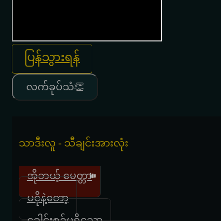
ပြန်သွားရန်
လက်ခုပ်သံ👏
သာဒီးလူ - သီချင်းအားလုံး
အိုဘယ့် မေတ္တာ
မငိုနဲ့တော့
ခေါင်းစဥ်မရှိသော