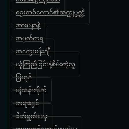
ခွေးတစ်ကောင်၏အထ္ထုပ္ပတ္တိ
အားမနာနဲ့
အမှတ်တရ
အတွေးပန်းချီ
ယုံကြည်ခြင်းနဲ့စိမ်းတဲ့လူ
ပြယုဂ်
ပျံသန်းလိုက်
တရားခွင်
စိတ်ရွက်လှေ
တစ္ဆေတစ်ကောင်ကတဲ့ည