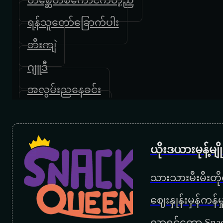
ရန်သူတော်ခြောက်ပါး
ဘီးကျဲ
ဂျူဒီ
အလွမ်းညနေခင်း
အသည်းဖျက်မဲ့မိုး
လိုသလိုသုံး
ယိုးဒယားမုန့်မ
ပြည့်တန်ဆာ
သားသားမီးမီးတိုရ
‌ဈေးနှုန်းမှန်ကန
လာရင်တော့ Snac