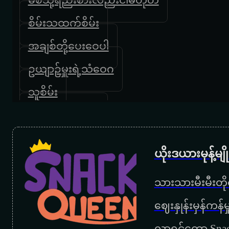
စိမ်းသထက်စိမ်း
အချစ်တို့ပေးဝေပါ
ဥယျာဉ်မှူးရဲ့သံဝေဂ
သူစိမ်း
စိမ်းသထက်စိမ်း
ရင်ကိုအေးမြရစေသား
ယိုးဒယားမုန့်မ
ခေတ္တပြန်ခွင့်ပြုပါ
သားသားမီးမီးတိုရ
ဥယျာဥ်မှူးပန်းမခူးရ
‌ဈေးနှုန်းမှန်ကန
ကျောင်းပိတ်ရက်မျှော်သူသို့
လာရင်တော့ Snac