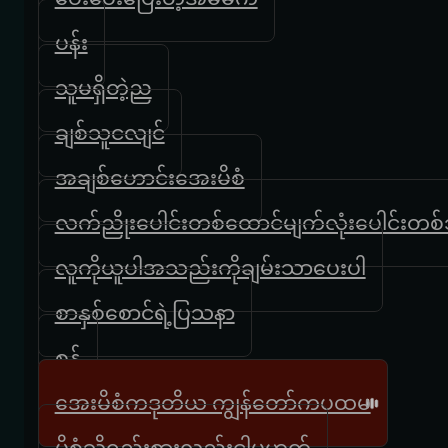
ပန်း
သူမရှိတဲ့ည
ချစ်သူငလျင်
အချစ်ဟောင်းအေးမိစံ
လက်ညိုးပေါင်းတစ်ထောင်မျက်လုံးပေါင်းတစ်သ
လူကိုယူပါအသည်းကိုချမ်းသာပေးပါ
စာနှစ်စောင်ရဲ့ပြသနာ
စွန်
အေးမိစံကဒုတိယ ကျွန်တော်ကပထမ
မိစံသို့ရည်းစားလည်းငါမဟုတ်