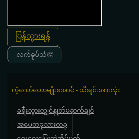
ပြန်သွားရန်
လက်ခုပ်သံ👏
ကံ့ကော်တောမျိုးအောင် - သီချင်းအားလုံး
ခရီးသွားလျှင်နှုတ်မဆက်ချင်
အမေတခုသားတခု
ဝေးဝေးပြေးတဲ့အိမ်မက်