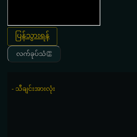
ပြန်သွားရန်
လက်ခုပ်သံ👏
- သီချင်းအားလုံး