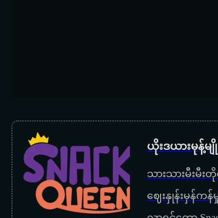
ယိုးဒယားမုန့်မ
သားသားမီးမီးတိုရ
‌ဈေးနှုန်းမှန်ကန
လာရင်တော့ Snac