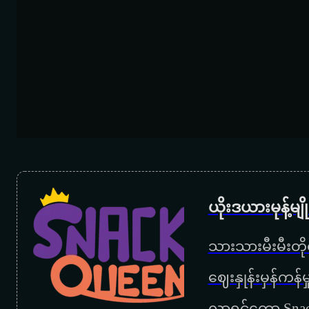
ယိုးဒယားမုန့်မ
သားသားမီးမီးတိုရ
‌ဈေးနှုန်းမှန်ကန
လာရင်တော့ Snac