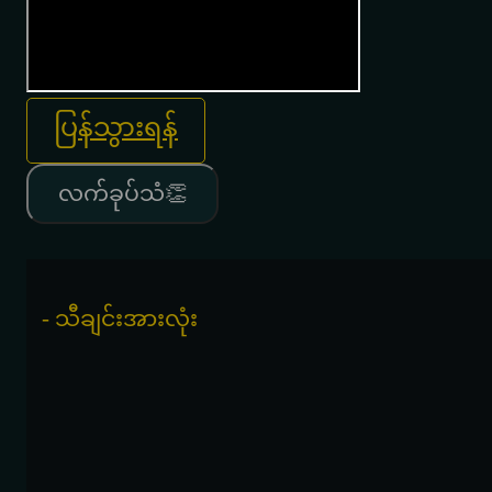
ပြန်သွားရန်
လက်ခုပ်သံ👏
- သီချင်းအားလုံး