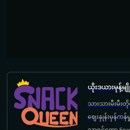
ယိုးဒယားမုန့်မ
သားသားမီးမီးတိုရ
‌ဈေးနှုန်းမှန်ကန
လာရင်တော့ Snac