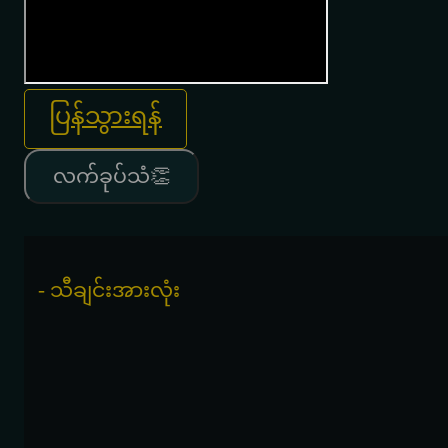
ပြန်သွားရန်
လက်ခုပ်သံ👏
- သီချင်းအားလုံး