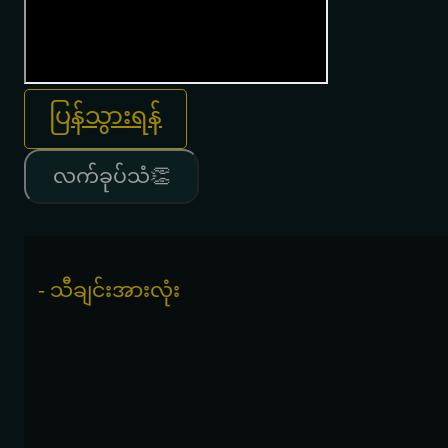
ပြန်သွားရန်
လက်ခုပ်သံ👏
- သီချင်းအားလုံး