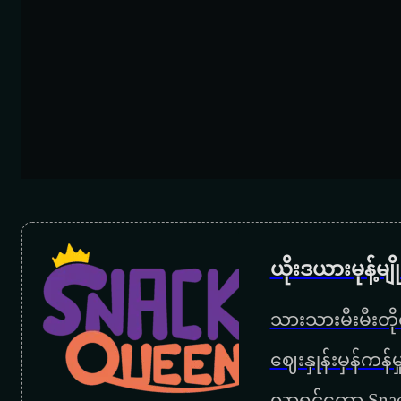
ယိုးဒယားမုန့်မ
သားသားမီးမီးတိုရ
‌ဈေးနှုန်းမှန်ကန
လာရင်တော့ Snac