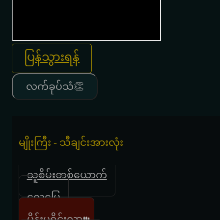
ပြန်သွားရန်
လက်ခုပ်သံ👏
မျိုးကြီး - သီချင်းအားလုံး
သူစိမ်းတစ်ယောက်
လေပြေ
မိန်းမရိုင်းလား