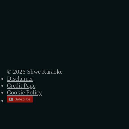
ကျောက်စာများ
နိစ္စဓူဝ
လွမ်းတဲ့စိတ်
ကတ္တီပါလမ်းခွဲ
ကြည့်လိုမကောင်းတဲ့ပွဲ
ညနေ
© 2026 Shwe Karaoke
Disclaimer
ရှာလိုက်ဦး
Credit Page
အဆိပ်ခွက်
Cookie Policy
မင်းငြင်းပယ်ပြီးနောက်
ငါ့ရဲ့ ဘုရင်မ