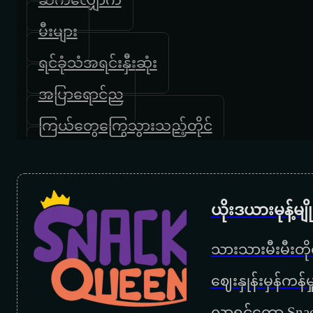
မီးများ
ရင်ခုံသံအရင်းနှီးဆုံး
အပြာရောင်ည
ကြယ်တွေကြွေသွားသည့်တိုင်
အချစ်တွေမရပ်နိုင်ဘူး
နားနားပြီးပြော
ယိုးဒယားမုန့်မ
အပြစ်တစ်ခုဖန်ဆင်း
သားသားမီးမီးတိုရ
ရန်သူတစ်တောင်
‌ဈေးနှုန်းမှန်ကန
နားခိုရာ
လာရင်တော့ Snac