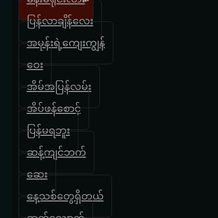
ပြန်လာချိန်လေး
အမုန်းရဲ့ကျေးကျွန်
ဝေး
အိမ်အပြန်လမ်း
အိပ်ဖန်စောင့်
ပြန်မရဘူး
ဆန့်ကျင်ဘက်
ဆေး
နေ့သစ်တွေရှိတယ်
ဆက်လျှောက်