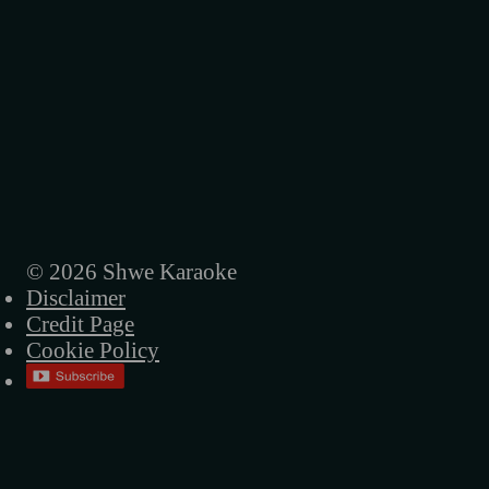
ကျောက်စာများ
နိစ္စဓူဝ
လွမ်းတဲ့စိတ်
ကတ္တီပါလမ်းခွဲ
ကြည့်လိုမကောင်းတဲ့ပွဲ
ညနေ
© 2026 Shwe Karaoke
Disclaimer
ရှာလိုက်ဦး
Credit Page
အဆိပ်ခွက်
Cookie Policy
မင်းငြင်းပယ်ပြီးနောက်
ငါ့ရဲ့ ဘုရင်မ