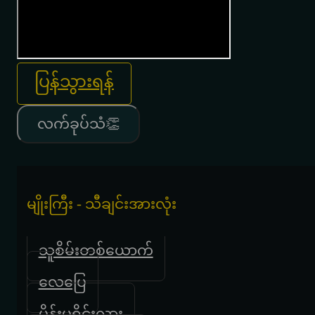
ပြန်သွားရန်
လက်ခုပ်သံ👏
မျိုးကြီး - သီချင်းအားလုံး
သူစိမ်းတစ်ယောက်
လေပြေ
မိန်းမရိုင်းလား