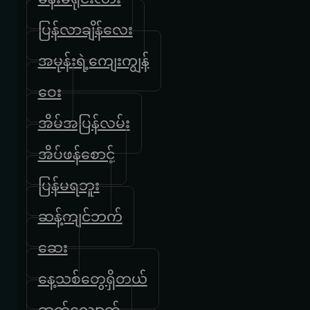
ပြန်လာချိန်လေး
အမုန်းရဲ့ကျေးကျွန်
ဝေး
အိမ်အပြန်လမ်း
အိပ်ဖန်စောင့်
ပြန်မရဘူး
ဆန့်ကျင်ဘက်
ဆေး
နေ့သစ်တွေရှိတယ်
ဆက်လျှောက်