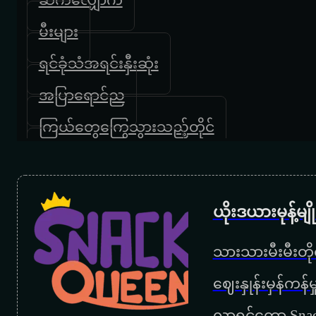
မီးများ
ရင်ခုံသံအရင်းနှီးဆုံး
အပြာရောင်ည
ကြယ်တွေကြွေသွားသည့်တိုင်
အချစ်တွေမရပ်နိုင်ဘူး
နားနားပြီးပြော
ယိုးဒယားမုန့်မ
အပြစ်တစ်ခုဖန်ဆင်း
သားသားမီးမီးတိုရ
ရန်သူတစ်တောင်
‌ဈေးနှုန်းမှန်ကန
နားခိုရာ
လာရင်တော့ Snac