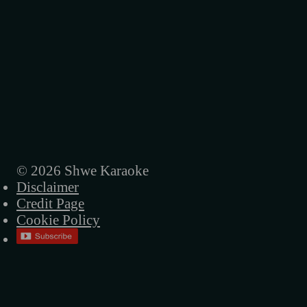
ကျောက်စာများ
နိစ္စဓူဝ
လွမ်းတဲ့စိတ်
ကတ္တီပါလမ်းခွဲ
ကြည့်လိုမကောင်းတဲ့ပွဲ
ညနေ
© 2026 Shwe Karaoke
Disclaimer
ရှာလိုက်ဦး
Credit Page
အဆိပ်ခွက်
Cookie Policy
မင်းငြင်းပယ်ပြီးနောက်
ငါ့ရဲ့ ဘုရင်မ