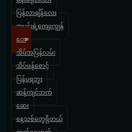
ပြန်လာချိန်လေး
အမုန်းရဲ့ကျေးကျွန်
ဝေး
အိမ်အပြန်လမ်း
အိပ်ဖန်စောင့်
ပြန်မရဘူး
ဆန့်ကျင်ဘက်
ဆေး
နေ့သစ်တွေရှိတယ်
ဆက်လျှောက်