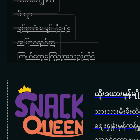
မီးများ
ရင်ခုံသံအရင်းနှီးဆုံး
အပြာရောင်ည
ကြယ်တွေကြွေသွားသည့်တိုင်
အချစ်တွေမရပ်နိုင်ဘူး
နားနားပြီးပြော
ယိုးဒယားမုန့်မ
အပြစ်တစ်ခုဖန်ဆင်း
သားသားမီးမီးတိုရ
ရန်သူတစ်တောင်
‌ဈေးနှုန်းမှန်ကန
နားခိုရာ
လာရင်တော့ Snac