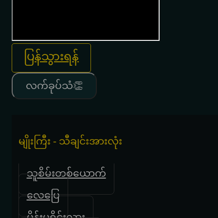
ပြန်သွားရန်
လက်ခုပ်သံ👏
မျိုးကြီး - သီချင်းအားလုံး
သူစိမ်းတစ်ယောက်
လေပြေ
မိန်းမရိုင်းလား