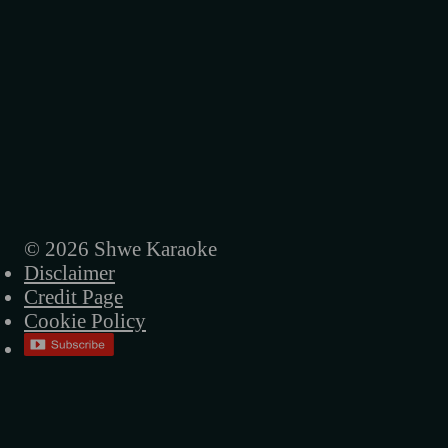
ကျောက်စာများ
နိစ္စဓူဝ
လွမ်းတဲ့စိတ်
ကတ္တီပါလမ်းခွဲ
ကြည့်လိုမကောင်းတဲ့ပွဲ
ညနေ
© 2026 Shwe Karaoke
Disclaimer
ရှာလိုက်ဦး
Credit Page
အဆိပ်ခွက်
Cookie Policy
မင်းငြင်းပယ်ပြီးနောက်
ငါ့ရဲ့ ဘုရင်မ