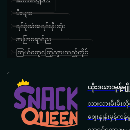
မီးများ
ရင်ခုံသံအရင်းနှီးဆုံး
အပြာရောင်ည
ကြယ်တွေကြွေသွားသည့်တိုင်
အချစ်တွေမရပ်နိုင်ဘူး
နားနားပြီးပြော
ယိုးဒယားမုန့်မ
အပြစ်တစ်ခုဖန်ဆင်း
သားသားမီးမီးတိုရ
ရန်သူတစ်တောင်
‌ဈေးနှုန်းမှန်ကန
နားခိုရာ
လာရင်တော့ Snac