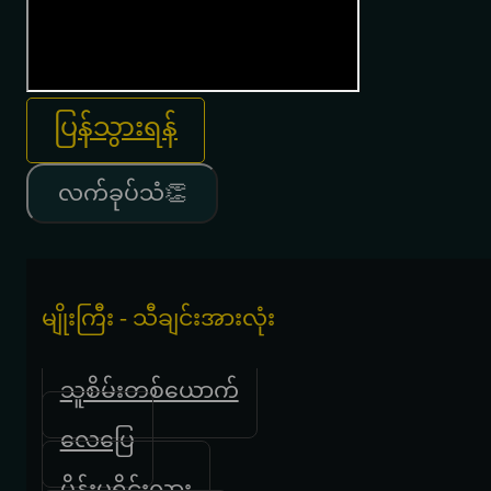
ပြန်သွားရန်
လက်ခုပ်သံ👏
မျိုးကြီး - သီချင်းအားလုံး
သူစိမ်းတစ်ယောက်
လေပြေ
မိန်းမရိုင်းလား