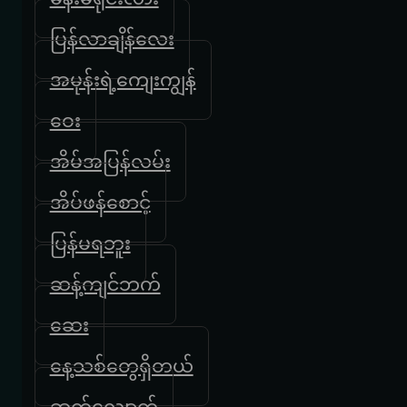
ပြန်လာချိန်လေး
အမုန်းရဲ့ကျေးကျွန်
ဝေး
အိမ်အပြန်လမ်း
အိပ်ဖန်စောင့်
ပြန်မရဘူး
ဆန့်ကျင်ဘက်
ဆေး
နေ့သစ်တွေရှိတယ်
ဆက်လျှောက်