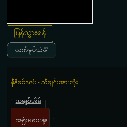
ပြန်သွားရန်
လက်ခုပ်သံ👏
နီနီခင်ဇေ် - သီချင်းအားလုံး
အချစ်အိမ်
Super Red
အရှုံးမပေးနဲ့