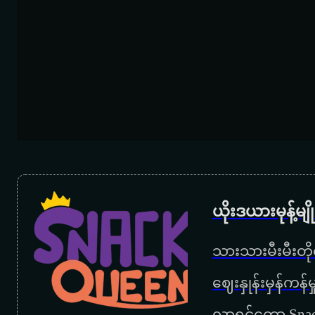
ယိုးဒယားမုန့်မ
သားသားမီးမီးတိုရ
‌ဈေးနှုန်းမှန်ကန
လာရင်တော့ Snac