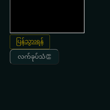
ပြန်သွားရန်
လက်ခုပ်သံ👏