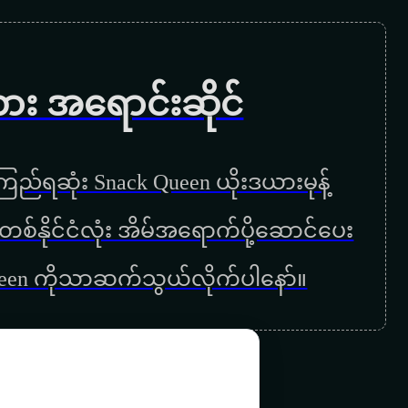
ကား အရောင်းဆိုင်
ည်ရဆုံး Snack Queen ယိုးဒယားမုန့်
ြန်မာတစ်နိုင်ငံလုံး အိမ်အရောက်ပို့ဆောင်ပေး
ueen ကိုသာဆက်သွယ်လိုက်ပါနော်။