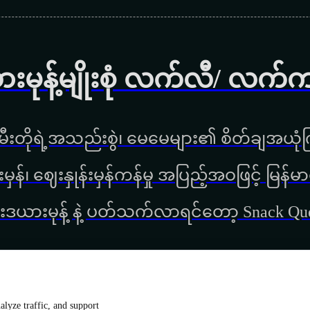
ားမုန့်မျိုးစုံ လက်လီ/ လက်
ီးတိုရဲ့အသည်းစွဲ၊ မေမေများ၏ စိတ်ချအယုံကြ
္စည်းမှန်၊ ‌ဈေးနှုန်းမှန်ကန်မှု အပြည့်အဝဖြင့် မ
းဒယားမုန့် နဲ့ ပတ်သက်လာရင်တော့ Snack Q
lyze traffic, and support