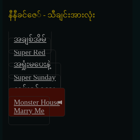
နီနီခင်ဇေ် - သီချင်းအားလုံး
အချစ်အိမ်
Super Red
အရှုံးမပေးနဲ့
Super Sunday
လွမ်းခွင့်လေး
Monster House
Marry Me