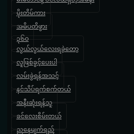
မိုးတိမ်ကား
အဓိပတိဖွား
၃၆၀
လွယ်လွယ်လေးရခဲ့တော့
လူဖြစ်ခွင့်ပေးပါ
လမ်းခွဲရန်အသင့်
နင်သိပ်ရက်စက်တယ်
အနီးဆုံးရန်သူ
ခင်လေးစိမ်းတယ်
ညနေမျက်ရည်