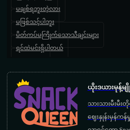
မချစ်ရဘူးတဲ့လား
မဖြစ်သင့်ပါဘူး
မိတ်ကပ်မကြိုက်သောသီချင်းများ
ရင်ထဲမင်းရှိပါတယ်
သူငယ်တန်း
သောကလက်စွပ်
ယိုးဒယားမုန့်မ
အခန်းပျက်သတို့သား
အမိုက်မ
သားသားမီးမီးတိုရ
အရူးမလုပ်နဲ့
‌ဈေးနှုန်းမှန်ကန
အသည်းကွဲသမား
လာရင်တော့ Snac