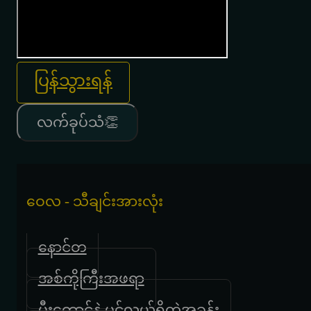
ပြန်သွားရန်
လက်ခုပ်သံ👏
ဝေလ - သီချင်းအားလုံး
နောင်တ
အစ်ကိုကြီးအဖရာ
မီးတောင်နဲ့ ပင်လယ်ရှိတဲ့အခန်း