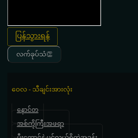
ပြန်သွားရန်
လက်ခုပ်သံ👏
ဝေလ - သီချင်းအားလုံး
နောင်တ
အစ်ကိုကြီးအဖရာ
မီးတောင်နဲ့ ပင်လယ်ရှိတဲ့အခန်း