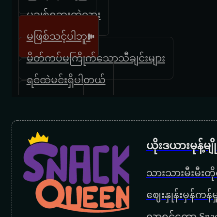
မချစ်ရဘူးတဲ့လား
မဖြစ်သင့်ပါဘူး
မိတ်ကပ်မကြိုက်သောသီချင်းများ
ရင်ထဲမင်းရှိပါတယ်
သူငယ်တန်း
သောကလက်စွပ်
ယိုးဒယားမုန့်မ
အခန်းပျက်သတို့သား
အမိုက်မ
သားသားမီးမီးတိုရ
အရူးမလုပ်နဲ့
‌ဈေးနှုန်းမှန်ကန
အသည်းကွဲသမား
လာရင်တော့ Snac