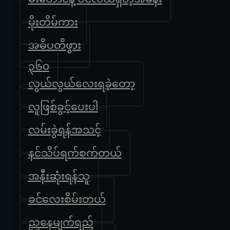
မိုးတိမ်ကား
အဓိပတိဖွား
၃၆၀
လွယ်လွယ်လေးရခဲ့တော့
လူဖြစ်ခွင့်ပေးပါ
လမ်းခွဲရန်အသင့်
နင်သိပ်ရက်စက်တယ်
အနီးဆုံးရန်သူ
ခင်လေးစိမ်းတယ်
ညနေမျက်ရည်